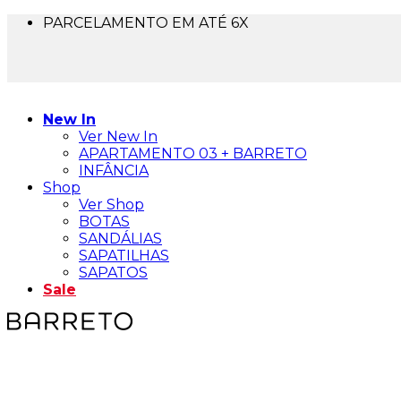
PARCELAMENTO EM ATÉ 6X
FRETE GRÁTIS PARA TODO BRASIL
5% OFF NO PIX
10% OFF NA 1ª COMPRA - USE BEMVINDA10
New In
Ver New In
APARTAMENTO 03 + BARRETO
INFÂNCIA
Shop
Ver Shop
BOTAS
SANDÁLIAS
SAPATILHAS
SAPATOS
Sale