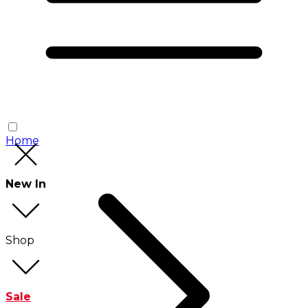
Home
New In
Shop
Sale