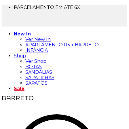
PARCELAMENTO EM ATÉ 6X
FRETE GRÁTIS PARA TODO BRASIL
5% OFF NO PIX
10% OFF NA 1ª COMPRA - USE BEMVINDA10
New In
Ver New In
APARTAMENTO 03 + BARRETO
INFÂNCIA
Shop
Ver Shop
BOTAS
SANDÁLIAS
SAPATILHAS
SAPATOS
Sale