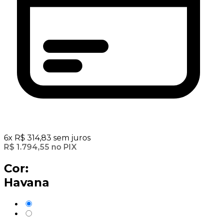
6
x
R$
314,83
sem juros
R$
1.794,55
no PIX
Cor:
Havana