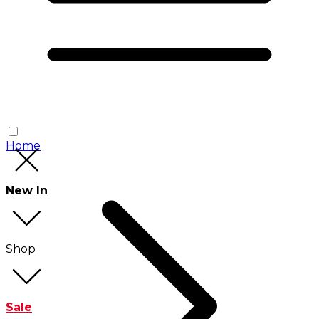
Home
New In
Shop
Sale