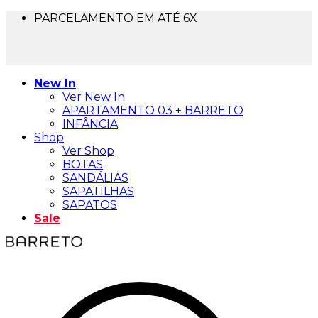
PARCELAMENTO EM ATÉ 6X
FRETE GRÁTIS PARA TODO BRASIL
5% OFF NO PIX
10% OFF NA 1ª COMPRA - USE BEMVINDA10
New In
Ver New In
APARTAMENTO 03 + BARRETO
INFÂNCIA
Shop
Ver Shop
BOTAS
SANDÁLIAS
SAPATILHAS
SAPATOS
Sale