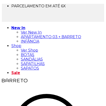
PARCELAMENTO EM ATÉ 6X
FRETE GRÁTIS PARA TODO BRASIL
5% OFF NO PIX
10% OFF NA 1ª COMPRA - USE BEMVINDA10
New In
Ver New In
APARTAMENTO 03 + BARRETO
INFÂNCIA
Shop
Ver Shop
BOTAS
SANDÁLIAS
SAPATILHAS
SAPATOS
Sale