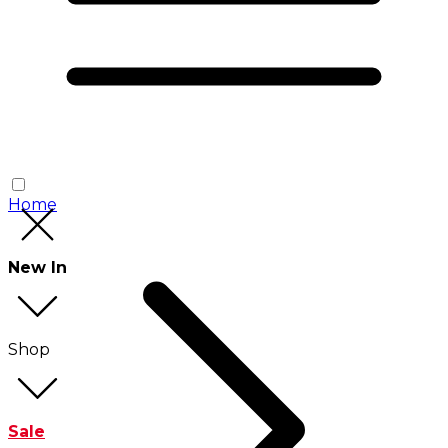
Home
New In
Shop
Sale