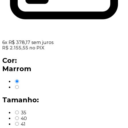
6
x
R$
378,17
sem juros
R$
2.155,55
no PIX
Cor:
Marrom
Tamanho:
35
40
41